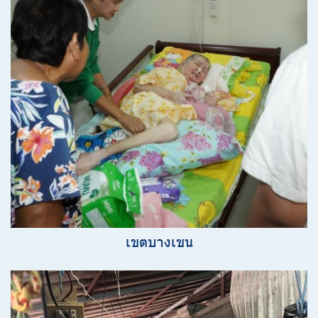
เขตบางเขน