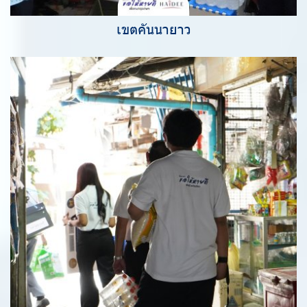
เขตคันนายาว